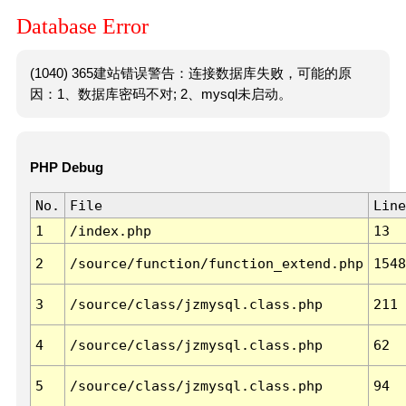
Database Error
(1040) 365建站错误警告：连接数据库失败，可能的原
因：1、数据库密码不对; 2、mysql未启动。
PHP Debug
No.
File
Line
1
/index.php
13
2
/source/function/function_extend.php
1548
3
/source/class/jzmysql.class.php
211
4
/source/class/jzmysql.class.php
62
5
/source/class/jzmysql.class.php
94