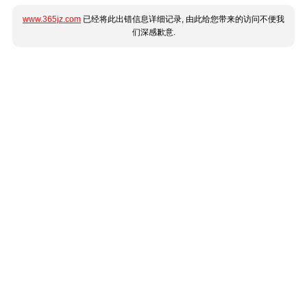
www.365jz.com
已经将此出错信息详细记录, 由此给您带来的访问不便我
们深感歉意.