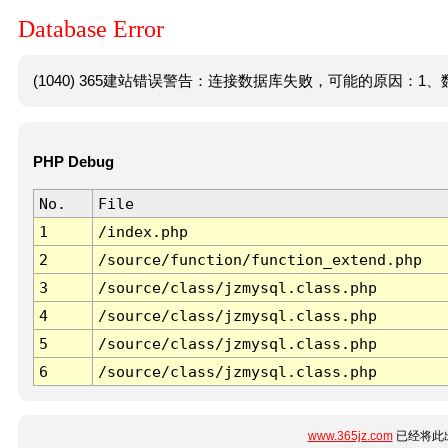
Database Error
(1040) 365建站错误警告：连接数据库失败，可能的原因：1、数
PHP Debug
No.
File
1
/index.php
2
/source/function/function_extend.php
3
/source/class/jzmysql.class.php
4
/source/class/jzmysql.class.php
5
/source/class/jzmysql.class.php
6
/source/class/jzmysql.class.php
www.365jz.com
已经将此