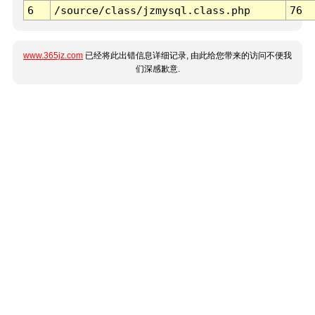
6
/source/class/jzmysql.class.php
76
www.365jz.com
已经将此出错信息详细记录, 由此给您带来的访问不便我
们深感歉意.