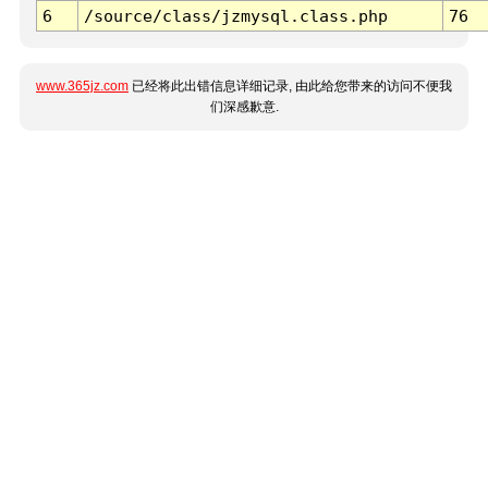
6
/source/class/jzmysql.class.php
76
www.365jz.com
已经将此出错信息详细记录, 由此给您带来的访问不便我
们深感歉意.