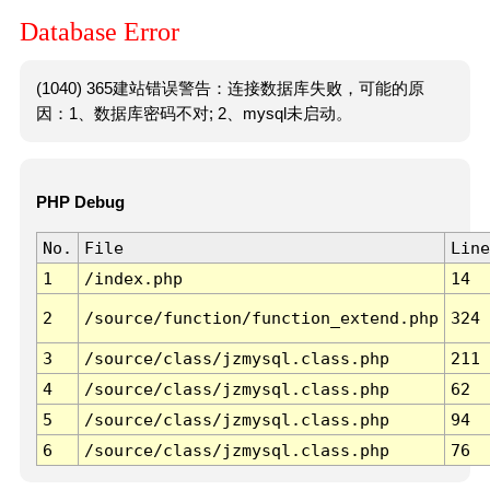
Database Error
(1040) 365建站错误警告：连接数据库失败，可能的原
因：1、数据库密码不对; 2、mysql未启动。
PHP Debug
No.
File
Line
1
/index.php
14
2
/source/function/function_extend.php
324
3
/source/class/jzmysql.class.php
211
4
/source/class/jzmysql.class.php
62
5
/source/class/jzmysql.class.php
94
6
/source/class/jzmysql.class.php
76