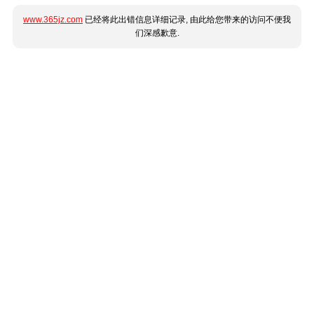
www.365jz.com
已经将此出错信息详细记录, 由此给您带来的访问不便我
们深感歉意.