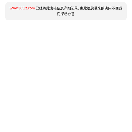
www.365jz.com
已经将此出错信息详细记录, 由此给您带来的访问不便我
们深感歉意.