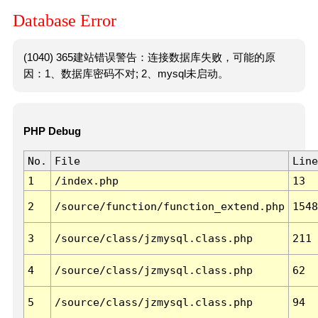
Database Error
(1040) 365建站错误警告：连接数据库失败，可能的原
因：1、数据库密码不对; 2、mysql未启动。
PHP Debug
No.
File
Line
1
/index.php
13
2
/source/function/function_extend.php
1548
3
/source/class/jzmysql.class.php
211
4
/source/class/jzmysql.class.php
62
5
/source/class/jzmysql.class.php
94