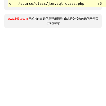
6
/source/class/jzmysql.class.php
76
www.365jz.com
已经将此出错信息详细记录, 由此给您带来的访问不便我
们深感歉意.