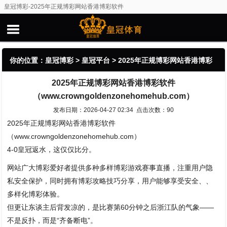
皇冠博彩-2025年正规博彩网站香港博彩软件
（www.crowngoldenzonehomehub.com）
你的位置：
皇冠博彩
>
皇冠平台
> 2025年正规博彩网站香港博彩
2025年正规博彩网站香港博彩软件
软件（www.crowngoldenzonehomehub.com）
（www.crowngoldenzonehomehub.com）
发布日期：2026-04-27 02:34 点击次数：90
2025年正规博彩网站香港博彩软件
（www.crowngoldenzonehomehub.com）
4-0皇冠返水，这仅仅比分。
网站广大博彩爱好者提供多种多样博彩游戏赛事直播，注重用户隐
私安全保护，同时拥有博彩攻略技巧分享，用户能够享受安全、、
多样化博彩体验。
但更让东谈主后背发凉的，是比赛第60分钟之后浙江队的气象——
不是反扑，而是“齐备断电”。