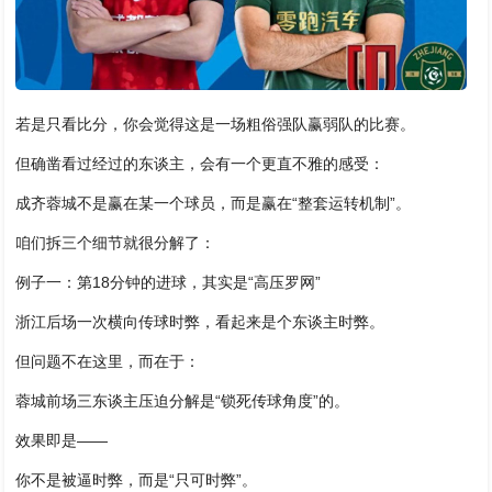
若是只看比分，你会觉得这是一场粗俗强队赢弱队的比赛。
但确凿看过经过的东谈主，会有一个更直不雅的感受：
成齐蓉城不是赢在某一个球员，而是赢在“整套运转机制”。
咱们拆三个细节就很分解了：
例子一：第18分钟的进球，其实是“高压罗网”
浙江后场一次横向传球时弊，看起来是个东谈主时弊。
但问题不在这里，而在于：
蓉城前场三东谈主压迫分解是“锁死传球角度”的。
效果即是——
你不是被逼时弊，而是“只可时弊”。