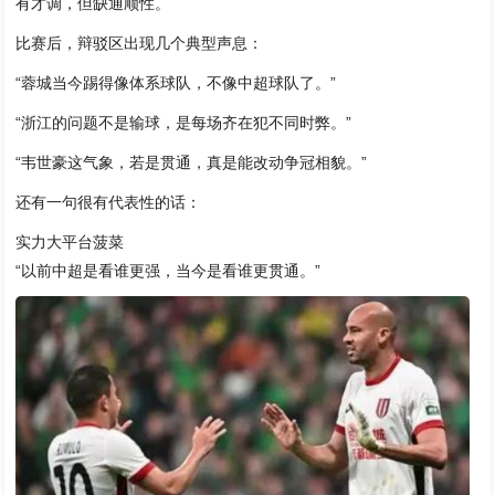
有才调，但缺通顺性。
比赛后，辩驳区出现几个典型声息：
“蓉城当今踢得像体系球队，不像中超球队了。”
“浙江的问题不是输球，是每场齐在犯不同时弊。”
“韦世豪这气象，若是贯通，真是能改动争冠相貌。”
还有一句很有代表性的话：
实力大平台菠菜
“以前中超是看谁更强，当今是看谁更贯通。”