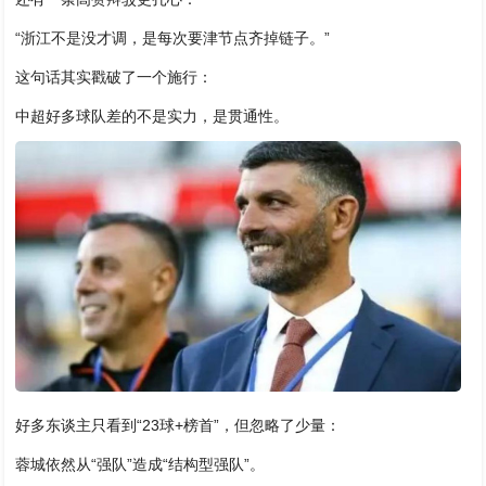
“浙江不是没才调，是每次要津节点齐掉链子。”
这句话其实戳破了一个施行：
中超好多球队差的不是实力，是贯通性。
好多东谈主只看到“23球+榜首”，但忽略了少量：
蓉城依然从“强队”造成“结构型强队”。