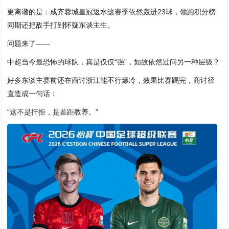
更离谱的是：成齐蓉城皇冠返水这赛季依然轰进23球，领跑积分榜
同期还把敌手打到怀疑东谈主生。
问题来了——
中超当今最恐怖的球队，真是仅仅“强”，如故依然过问另一种层级？
好多东谈主赛前还在商讨浙江能不行爆冷，效果比赛踢完，商讨径
直造成一句话：
“这不是扞拒，是差距教养。”