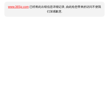
www.365jz.com
已经将此出错信息详细记录, 由此给您带来的访问不便我
们深感歉意.