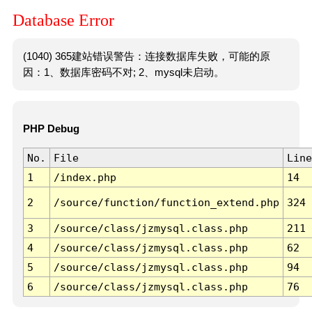
Database Error
(1040) 365建站错误警告：连接数据库失败，可能的原
因：1、数据库密码不对; 2、mysql未启动。
PHP Debug
No.
File
Line
1
/index.php
14
2
/source/function/function_extend.php
324
3
/source/class/jzmysql.class.php
211
4
/source/class/jzmysql.class.php
62
5
/source/class/jzmysql.class.php
94
6
/source/class/jzmysql.class.php
76