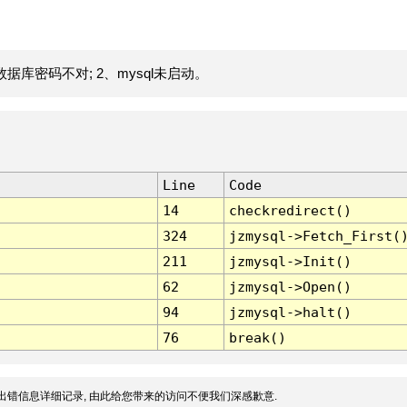
据库密码不对; 2、mysql未启动。
Line
Code
14
checkredirect()
324
jzmysql->Fetch_First(
211
jzmysql->Init()
62
jzmysql->Open()
94
jzmysql->halt()
76
break()
出错信息详细记录, 由此给您带来的访问不便我们深感歉意.