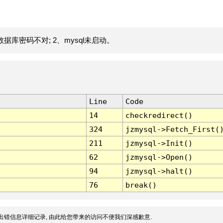
据库密码不对; 2、mysql未启动。
Line
Code
14
checkredirect()
324
jzmysql->Fetch_First(
211
jzmysql->Init()
62
jzmysql->Open()
94
jzmysql->halt()
76
break()
出错信息详细记录, 由此给您带来的访问不便我们深感歉意.