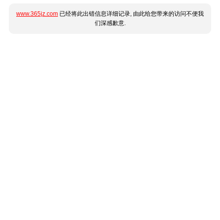
www.365jz.com
已经将此出错信息详细记录, 由此给您带来的访问不便我
们深感歉意.