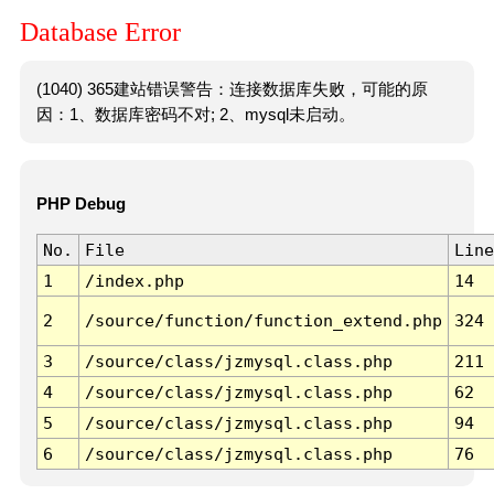
Database Error
(1040) 365建站错误警告：连接数据库失败，可能的原
因：1、数据库密码不对; 2、mysql未启动。
PHP Debug
No.
File
Line
1
/index.php
14
2
/source/function/function_extend.php
324
3
/source/class/jzmysql.class.php
211
4
/source/class/jzmysql.class.php
62
5
/source/class/jzmysql.class.php
94
6
/source/class/jzmysql.class.php
76