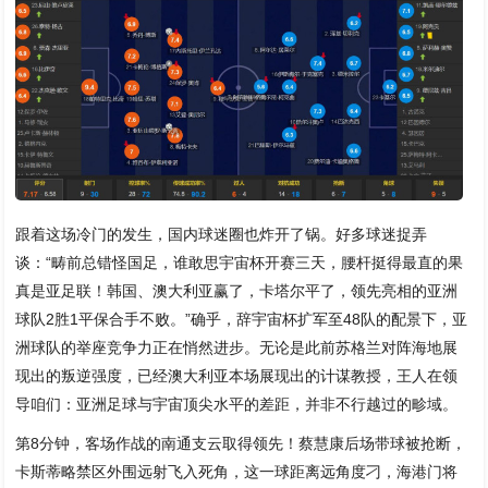
跟着这场冷门的发生，国内球迷圈也炸开了锅。好多球迷捉弄
谈：“畴前总错怪国足，谁敢思宇宙杯开赛三天，腰杆挺得最直的果
真是亚足联！韩国、澳大利亚赢了，卡塔尔平了，领先亮相的亚洲
球队2胜1平保合手不败。”确乎，辞宇宙杯扩军至48队的配景下，亚
洲球队的举座竞争力正在悄然进步。无论是此前苏格兰对阵海地展
现出的叛逆强度，已经澳大利亚本场展现出的计谋教授，王人在领
导咱们：亚洲足球与宇宙顶尖水平的差距，并非不行越过的畛域。
第8分钟，客场作战的南通支云取得领先！蔡慧康后场带球被抢断，
卡斯蒂略禁区外围远射飞入死角，这一球距离远角度刁，海港门将