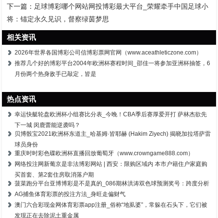
下一篇：
足球博彩哪个网站网投博彩最大平台_荣耀牵手中国足球小
将：锚定永久见识，督察绿茵梦思
相关资讯
2026年世界各国博彩公司信博彩票网官网（www.aceathleticzone.com）
推荐几个好的博彩平台2004年欧洲杯赛程时间_邵佳一将参加亚洲杯抽签，6
月份两个热身敌手已敲定，皆是
热点资讯
幸运快艇轮盘欧洲杯小组赛比分表_今晚！CBA季后赛厚爱开打 萨林杰欲先
下一城 闵鹿蕾能逆袭吗？
贝博骰宝2021欧洲杯东道主_哈基姆·皆耶赫 (Hakim Ziyech) 揭晓加拉塔萨雷
球员身份
重庆时时彩色碟欧洲杯直播回放葡萄牙（www.crowngame888.com）
网络投注网新葡京是非法博彩网站 | 西安：限购区域内 本市户籍住户家庭购
买首套、第2套住房取消落户期
菠菜跑分平台亚博博彩是不是真的_086期林洪涛双色球预测奖号：跨度分析
AG捕鱼体育彩票的投注方法_身旺走偏财气
澳门六合彩现金网体育彩票app注册_俗称“地虱婆”，常躲在石头下，它们被
发现正在去除泥土重金属