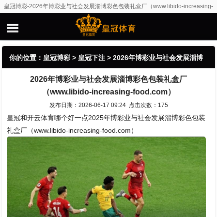
皇冠博彩-2026年博彩业与社会发展淄博彩色包装礼盒厂（www.libido-increasing-
food.com）
你的位置：
皇冠博彩
>
皇冠下注
> 2026年博彩业与社会发展淄博
2026年博彩业与社会发展淄博彩色包装礼盒厂
彩色包装礼盒厂（www.libido-increasing-food.com）
（www.libido-increasing-food.com）
发布日期：2026-06-17 09:24 点击次数：175
皇冠和开云体育哪个好一点2025年博彩业与社会发展淄博彩色包装
礼盒厂（www.libido-increasing-food.com）