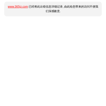
www.365jz.com
已经将此出错信息详细记录, 由此给您带来的访问不便我
们深感歉意.