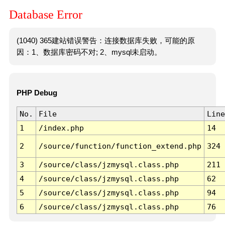
Database Error
(1040) 365建站错误警告：连接数据库失败，可能的原
因：1、数据库密码不对; 2、mysql未启动。
PHP Debug
No.
File
Line
1
/index.php
14
2
/source/function/function_extend.php
324
3
/source/class/jzmysql.class.php
211
4
/source/class/jzmysql.class.php
62
5
/source/class/jzmysql.class.php
94
6
/source/class/jzmysql.class.php
76