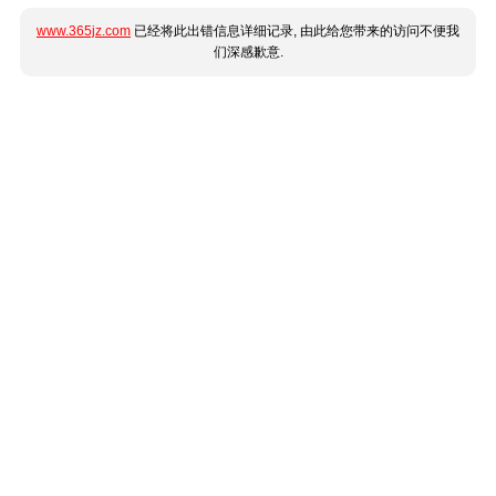
www.365jz.com
已经将此出错信息详细记录, 由此给您带来的访问不便我
们深感歉意.