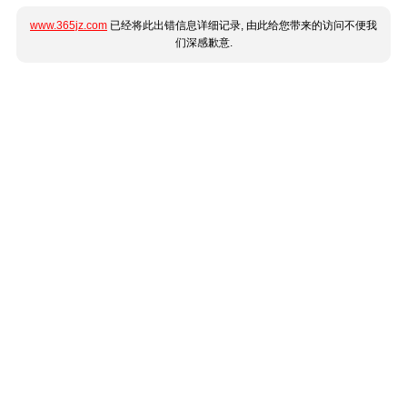
www.365jz.com
已经将此出错信息详细记录, 由此给您带来的访问不便我
们深感歉意.