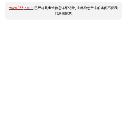
www.365jz.com
已经将此出错信息详细记录, 由此给您带来的访问不便我
们深感歉意.