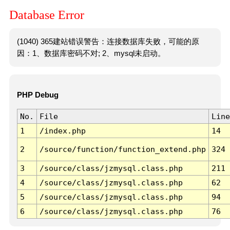
Database Error
(1040) 365建站错误警告：连接数据库失败，可能的原
因：1、数据库密码不对; 2、mysql未启动。
PHP Debug
No.
File
Line
1
/index.php
14
2
/source/function/function_extend.php
324
3
/source/class/jzmysql.class.php
211
4
/source/class/jzmysql.class.php
62
5
/source/class/jzmysql.class.php
94
6
/source/class/jzmysql.class.php
76