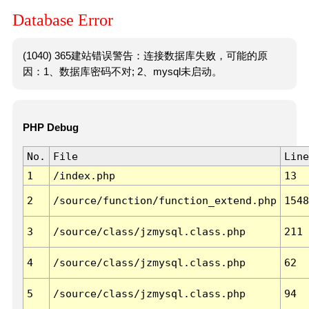
Database Error
(1040) 365建站错误警告：连接数据库失败，可能的原
因：1、数据库密码不对; 2、mysql未启动。
PHP Debug
No.
File
Line
1
/index.php
13
2
/source/function/function_extend.php
1548
3
/source/class/jzmysql.class.php
211
4
/source/class/jzmysql.class.php
62
5
/source/class/jzmysql.class.php
94