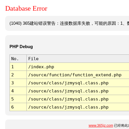
Database Error
(1040) 365建站错误警告：连接数据库失败，可能的原因：1、数
PHP Debug
No.
File
1
/index.php
2
/source/function/function_extend.php
3
/source/class/jzmysql.class.php
4
/source/class/jzmysql.class.php
5
/source/class/jzmysql.class.php
6
/source/class/jzmysql.class.php
www.365jz.com
已经将此