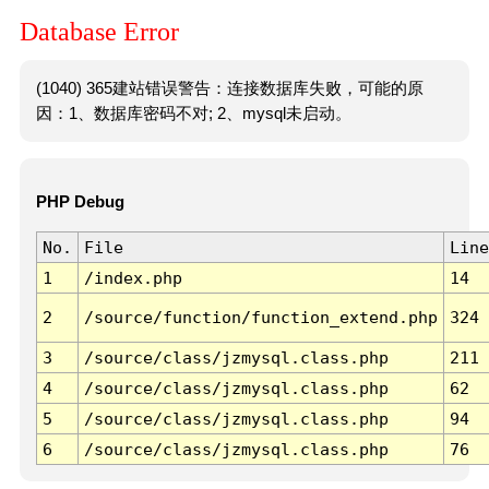
Database Error
(1040) 365建站错误警告：连接数据库失败，可能的原
因：1、数据库密码不对; 2、mysql未启动。
PHP Debug
No.
File
Line
1
/index.php
14
2
/source/function/function_extend.php
324
3
/source/class/jzmysql.class.php
211
4
/source/class/jzmysql.class.php
62
5
/source/class/jzmysql.class.php
94
6
/source/class/jzmysql.class.php
76