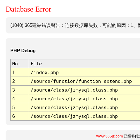
Database Error
(1040) 365建站错误警告：连接数据库失败，可能的原因：1、数
PHP Debug
No.
File
1
/index.php
2
/source/function/function_extend.php
3
/source/class/jzmysql.class.php
4
/source/class/jzmysql.class.php
5
/source/class/jzmysql.class.php
6
/source/class/jzmysql.class.php
www.365jz.com
已经将此