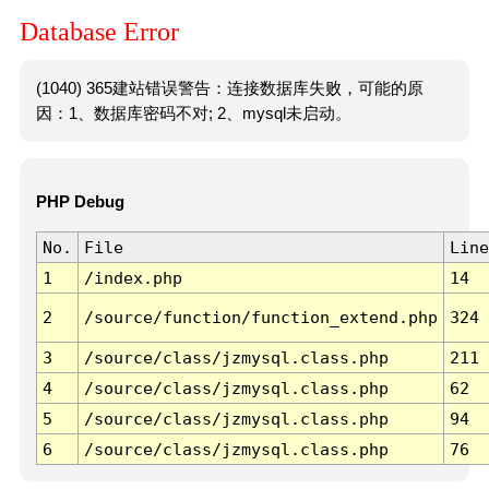
Database Error
(1040) 365建站错误警告：连接数据库失败，可能的原
因：1、数据库密码不对; 2、mysql未启动。
PHP Debug
No.
File
Line
1
/index.php
14
2
/source/function/function_extend.php
324
3
/source/class/jzmysql.class.php
211
4
/source/class/jzmysql.class.php
62
5
/source/class/jzmysql.class.php
94
6
/source/class/jzmysql.class.php
76