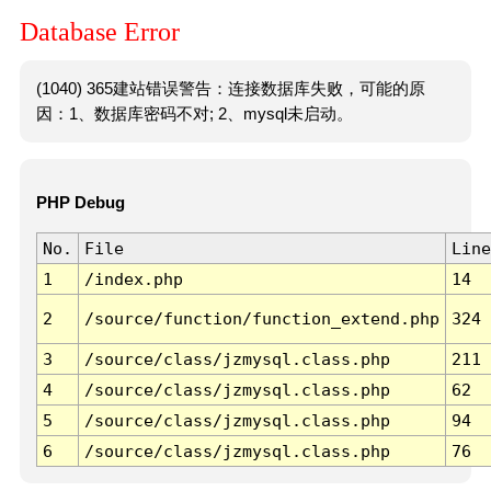
Database Error
(1040) 365建站错误警告：连接数据库失败，可能的原
因：1、数据库密码不对; 2、mysql未启动。
PHP Debug
No.
File
Line
1
/index.php
14
2
/source/function/function_extend.php
324
3
/source/class/jzmysql.class.php
211
4
/source/class/jzmysql.class.php
62
5
/source/class/jzmysql.class.php
94
6
/source/class/jzmysql.class.php
76